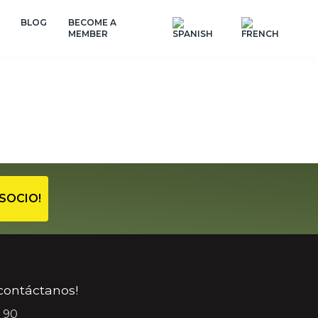
BLOG
BECOME A
MEMBER
SOCIO!
¡contáctanos!
 90