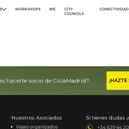
S
WORKSHOPS
WE
CITY
CONECTIVIDAD
COUNCILS
es hacerte socio de CiclaMadrid?
¡HAZTE 
Nuestros Asociados
Si tienes dudas 
Viajes organizados
+34 639 64 20