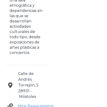
una sala
etnográfica y
dependencias en
las que se
desarrollan
actividades
culturales de
todo tipo, desde
exposiciones de
artes plásticas a
conciertos
Calle de
Andrés
Torrejón, 5
28931 -
Móstoles
http://www.mostoles.es/MuseoCiudad/es