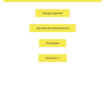
Voyage organisé
Services de cyclotourisme
Où manger
Où dormir ?