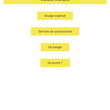
Itinéraires Ciclamadrid
Voyage organisé
Services de cyclotourisme
Où manger
Où dormir ?