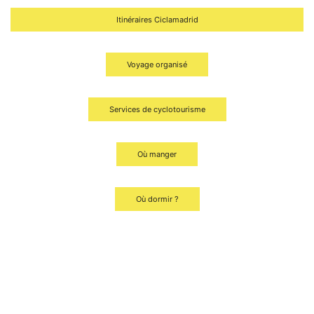
Itinéraires Ciclamadrid
Voyage organisé
Services de cyclotourisme
Où manger
Où dormir ?