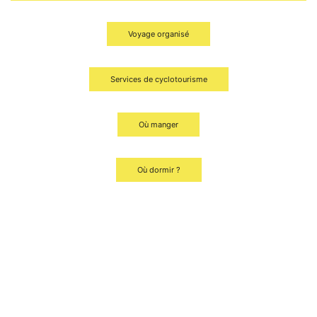
Voyage organisé
Services de cyclotourisme
Où manger
Où dormir ?