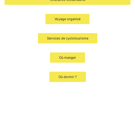
Voyage organisé
Services de cyclotourisme
Où manger
Où dormir ?