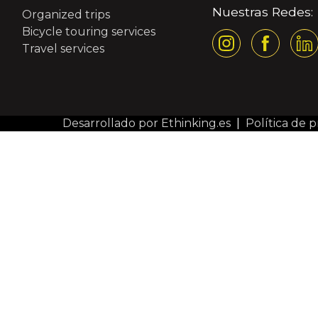
Nuestras Redes:
Organized trips
Bicycle touring services
Travel services
Desarrollado por Ethinking.es
|
Política de p