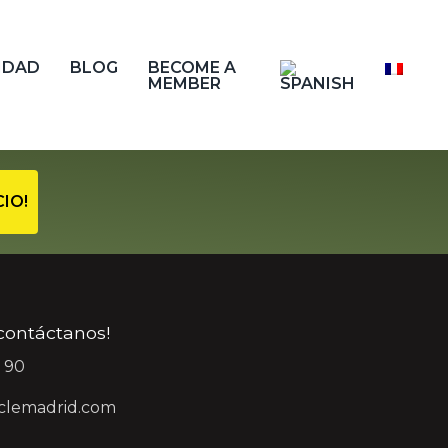
IDAD
BLOG
BECOME A
MEMBER
IO!
¡contáctanos!
 90
clemadrid.com