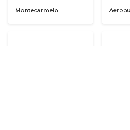
Montecarmelo
Aeropu
¿Quier
Estación FF.CC. de
Estació
Arganda del Rey
Colmen
Carretera M-300 km 2
Paseo de
Arganda del Rey
Colmena
Project financed by: