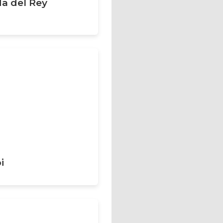
a del Rey
i