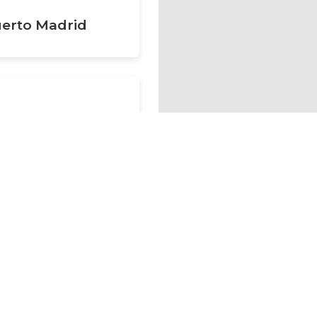
erto Madrid
es hacerte socio de CiclaMadrid?
¡HAZTE 
n FF.CC. de
Nuestros Asociados
Si tienes dudas 
ar Viejo
Viajes organizados
+34 639 64 20
 la Estación s/n
Servicios cicloturismo
r Viejo
gerencia@cy
Servicios Turísticos
Ayuntamientos