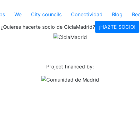
ps
We
City councils
Conectividad
Blog
Be
¿Quieres hacerte socio de CiclaMadrid?
¡HAZTE SOCIO!
Project financed by: