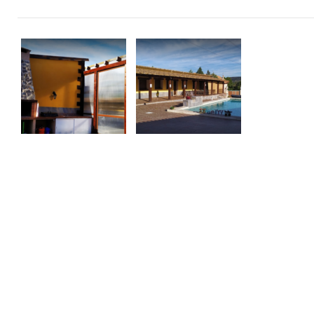
¿Quier
Calle Cercado, 5. Tielmes
608 60 77 86
Clemente Ayuso Pérez