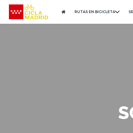
RUTAS EN BICICLETA
S
S