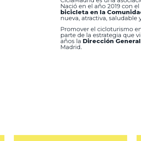
CiclaMadrid es una asociaci
Nació en el año 2019 con el
bicicleta en la Comunida
nueva, atractiva, saludable 
Promover el cicloturismo 
parte de la estrategia que 
años la
Dirección Genera
Madrid.
pretende dar cabida a
tres tipos de demanda
que a pesar de ser diferentes se complementa