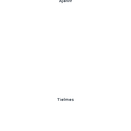
Ajalvir
Tielmes