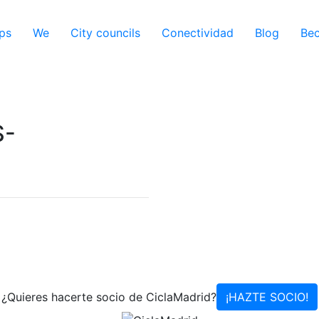
ps
We
City councils
Conectividad
Blog
Be
S-
¿Quieres hacerte socio de CiclaMadrid?
¡HAZTE SOCIO!