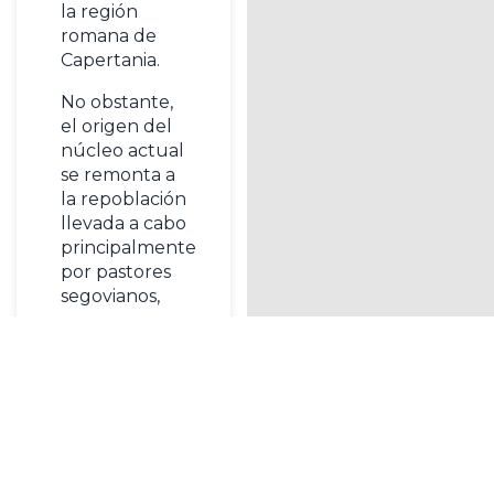
la región
romana de
Capertania.
No obstante,
el origen del
núcleo actual
se remonta a
la repoblación
llevada a cabo
principalmente
por pastores
segovianos,
como
¿Quieres hacerte socio de CiclaMadrid?
resultado de
la
Reconquista.
¡HAZTE SOCIO!
Fueron ellos
quienes
contribuyeron
a establecer