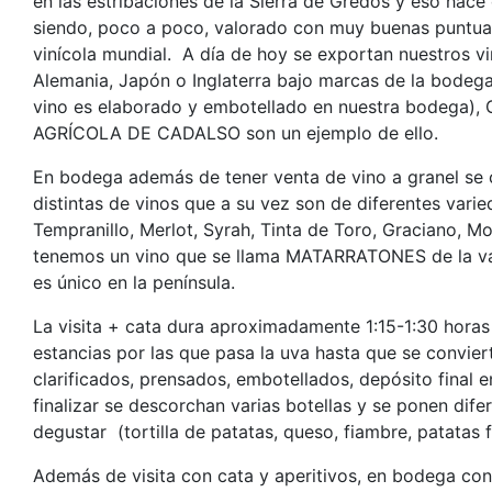
en las estribaciones de la Sierra de Gredos y eso hace
siendo, poco a poco, valorado con muy buenas puntua
vinícola mundial. A día de hoy se exportan nuestros vi
Alemania, Japón o Inglaterra bajo marcas de la bode
vino es elaborado y embotellado en nuestra bodega
AGRÍCOLA DE CADALSO son un ejemplo de ello.
En bodega además de tener venta de vino a granel se 
distintas de vinos que a su vez son de diferentes varie
Tempranillo, Merlot, Syrah, Tinta de Toro, Graciano, Mo
tenemos un vino que se llama MATARRATONES de la var
es único en la península.
La visita + cata dura aproximadamente 1:15-1:30 horas 
estancias por las que pasa la uva hasta que se convier
clarificados, prensados, embotellados, depósito final en
finalizar se descorchan varias botellas y se ponen dife
degustar (tortilla de patatas, queso, fiambre, patatas fr
Además de visita con cata y aperitivos, en bodega co