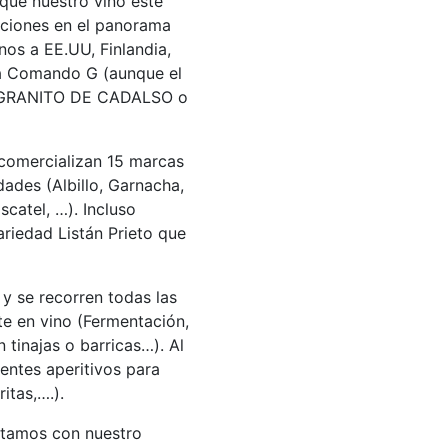
 que nuestro vino este
ciones en el panorama
nos a EE.UU, Finlandia,
ga Comando G (aunque el
), GRANITO DE CADALSO o
comercializan 15 marcas
dades (Albillo, Garnacha,
scatel, …). Incluso
iedad Listán Prieto que
y se recorren todas las
te en vino (Fermentación,
 tinajas o barricas…). Al
rentes aperitivos para
itas,….).
ntamos con nuestro