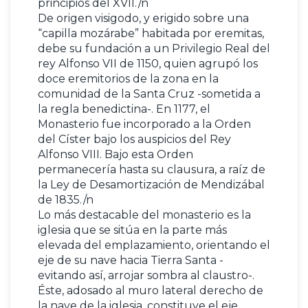
principios del XVII./n
De origen visigodo, y erigido sobre una
“capilla mozárabe” habitada por eremitas,
debe su fundación a un Privilegio Real del
rey Alfonso VII de 1150, quien agrupó los
doce eremitorios de la zona en la
comunidad de la Santa Cruz -sometida a
la regla benedictina-. En 1177, el
Monasterio fue incorporado a la Orden
del Císter bajo los auspicios del Rey
Alfonso VIII. Bajo esta Orden
permanecería hasta su clausura, a raíz de
la Ley de Desamortización de Mendizábal
de 1835./n
Lo más destacable del monasterio es la
iglesia que se sitúa en la parte más
elevada del emplazamiento, orientando el
eje de su nave hacia Tierra Santa -
evitando así, arrojar sombra al claustro-.
Éste, adosado al muro lateral derecho de
la nave de la iglesia, constituye el eje