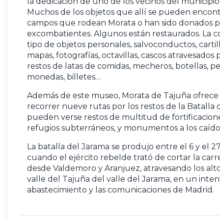
la dedicación de uno de los vecinos del municipio
Muchos de los objetos que allí se pueden encont
campos que rodean Morata o han sido donados por
excombatientes. Algunos están restaurados. La c
tipo de objetos personales, salvoconductos, cartil
mapas, fotografías, octavillas, cascos atravesados 
restos de latas de comidas, mecheros, botellas, pe
monedas, billetes…
Además de este museo, Morata de Tajuña ofrece
recorrer nueve rutas por los restos de la Batalla
pueden verse restos de multitud de fortificacione
refugios subterráneos, y monumentos a los caído
La batalla del Jarama se produjo entre el 6 y el 2
cuando el ejército rebelde trató de cortar la carr
desde Valdemoro y Aranjuez, atravesando los alt
valle del Tajuña del valle del Jarama, en un inten
abastecimiento y las comunicaciones de Madrid.