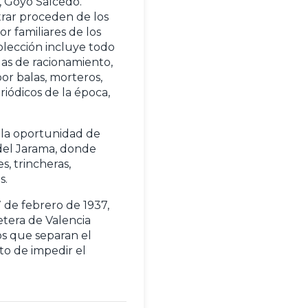
, Goyo Salcedo.
rar proceden de los
 familiares de los
olección incluye todo
las de racionamiento,
por balas, morteros,
riódicos de la época,
 la oportunidad de
 del Jarama, donde
s, trincheras,
s.
7 de febrero de 1937,
etera de Valencia
os que separan el
to de impedir el