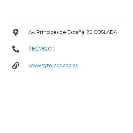
Av. Príncipes de España, 20 COSLADA
916278200
www.ayto-coslada,es