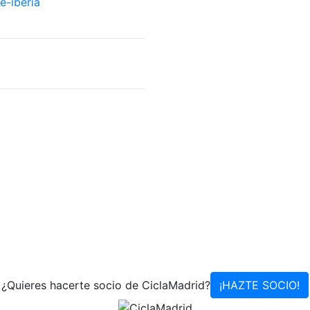
e-iberia
¿Quieres hacerte socio de CiclaMadrid?
¡HAZTE SOCIO!