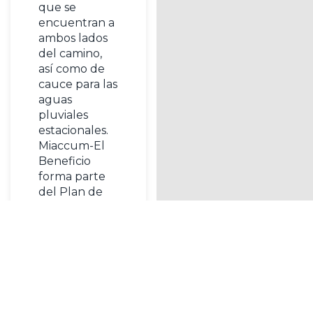
que se
encuentran a
ambos lados
del camino,
así como de
cauce para las
aguas
pluviales
estacionales.
Miaccum-El
Beneficio
forma parte
del Plan de
Yacimientos
¿Quieres hacerte socio de CiclaMadrid?
Visitables de
la Comunidad
de Madrid.
¡HAZTE SOCIO!