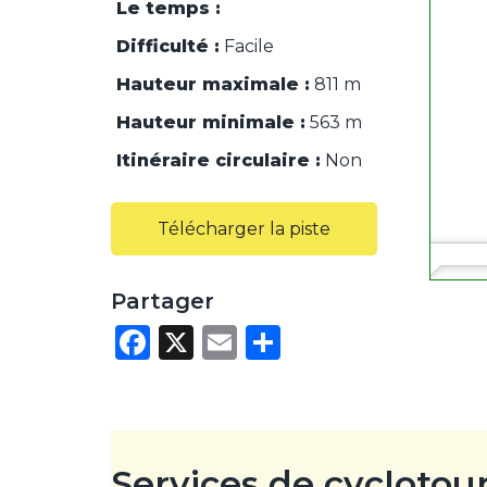
Le temps :
Difficulté :
Facile
Hauteur maximale :
811 m
Hauteur minimale :
563 m
Itinéraire circulaire :
Non
Télécharger la piste
Partager
F
X
E
P
a
m
ar
c
ai
ta
e
l
g
b
er
Services de cyclotou