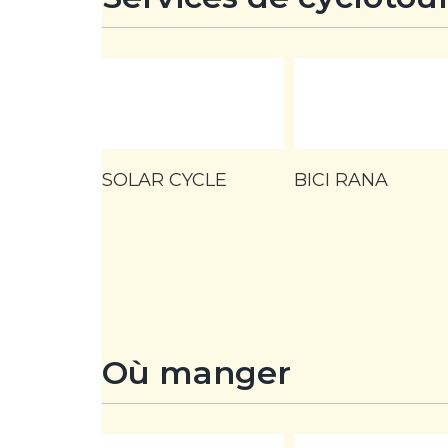
o
o
k
SOLAR CYCLE
BICI RANA
Où manger