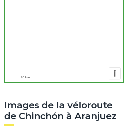
k
i
20 km
Images de la véloroute
de Chinchón à Aranjuez