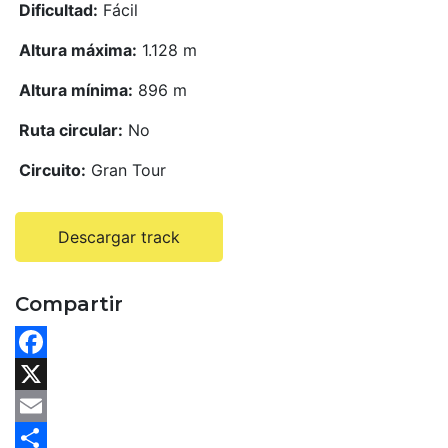
Dificultad:
Fácil
Altura máxima:
1.128 m
Altura mínima:
896 m
Ruta circular:
No
Circuito:
Gran Tour
Descargar track
Compartir
F
a
X
c
E