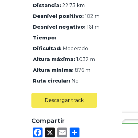
Distancia:
22,73 km
Desnivel positivo:
102 m
Desnivel negativo:
161 m
Tiempo:
Dificultad:
Moderado
Altura máxima:
1.032 m
Altura mínima:
876 m
Ruta circular:
No
Descargar track
Compartir
F
X
E
C