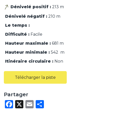
Dénivelé positif :
213 m
Dénivelé négatif :
210 m
Le temps :
Difficulté :
Facile
Hauteur maximale :
681 m
Hauteur minimale :
542 m
Itinéraire circulaire :
Non
Télécharger la piste
Partager
F
X
E
P
a
m
ar